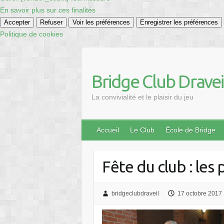
En savoir plus sur ces finalités
Accepter
Refuser
Voir les préférences
Enregistrer les préférences
Politique de cookies
Skip
to
content
Bridge Club Dravei
La convivialité et le plaisir du jeu
Accueil
Le Club
École de Bridge
Fête du club : les
bridgeclubdraveil
17 octobre 2017