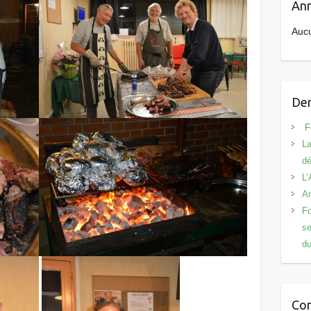
Ann
Aucu
Der
Fê
La
d
L’
An
Fo
se
du
Co