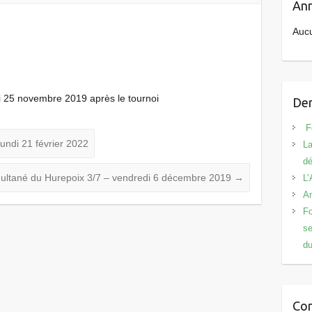
Ann
Aucu
i 25 novembre 2019 après le tournoi
Der
Calendrier Google
iCalendar
Fê
lundi 21 février 2022
La
d
ultané du Hurepoix 3/7 – vendredi 6 décembre 2019
→
L’
An
Fo
se
du
Co