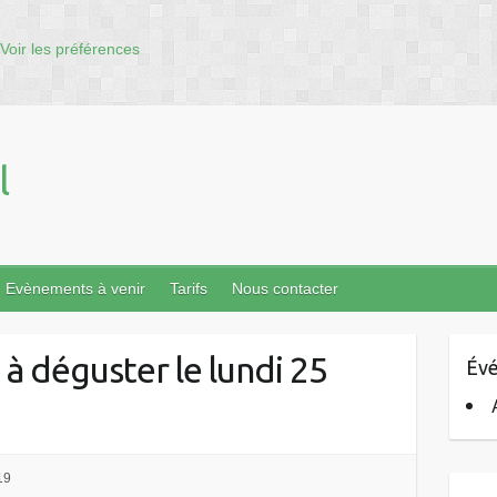
Voir les préférences
l
Evènements à venir
Tarifs
Nous contacter
à déguster le lundi 25
Évé
19