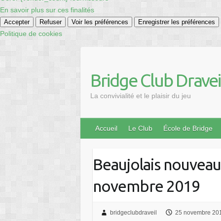
En savoir plus sur ces finalités
Accepter
Refuser
Voir les préférences
Enregistrer les préférences
Politique de cookies
Skip
to
content
Bridge Club Dravei
La convivialité et le plaisir du jeu
Accueil
Le Club
École de Bridge
Beaujolais nouveau 
novembre 2019
bridgeclubdraveil
25 novembre 20