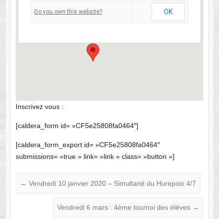
Bridge Club de Draveil
OK
Do you own this website?
42 rue du bout des creuses - Draveil
Voir Évènements
Inscrivez vous :
[caldera_form id= »CF5e25808fa0464″]
[caldera_form_export id= »CF5e25808fa0464″
submissions= »true » link= »link » class= »button »]
←
Vendredi 10 janvier 2020 – Simultané du Hurepoix 4/7
Vendredi 6 mars : 4ème tournoi des élèves
→