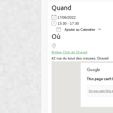
Quand
17/06/2022
13:30 - 17:30
Ajouter au Calendrier
Où
Télécharger ICS
Bridge Club de Draveil
42 rue du bout des creuses, Draveil
This page can't
Bridge Club
Do you own this 
42 rue du bou
Voir Évèneme