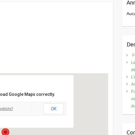
Ann
Aucu
Der
Calendrier Google
iCalendar
Fê
La
d
L’
An
Fo
 load Google Maps correctly.
se
 de Draveil
du
OK
website?
t des creuses - Draveil
nts
Co