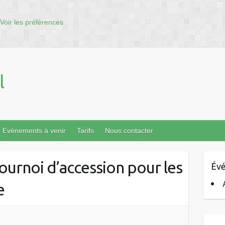
Voir les préférences
l
Evènements à venir
Tarifs
Nous contacter
Tournoi d’accession pour les
Évé
e