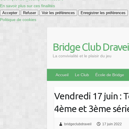
En savoir plus sur ces finalités
Accepter
Refuser
Voir les préférences
Enregistrer les préférences
Politique de cookies
Skip
to
content
Bridge Club Dravei
La convivialité et le plaisir du jeu
Accueil
Le Club
École de Bridge
Vendredi 17 juin : 
4ème et 3ème séri
bridgeclubdraveil
17 juin 2022