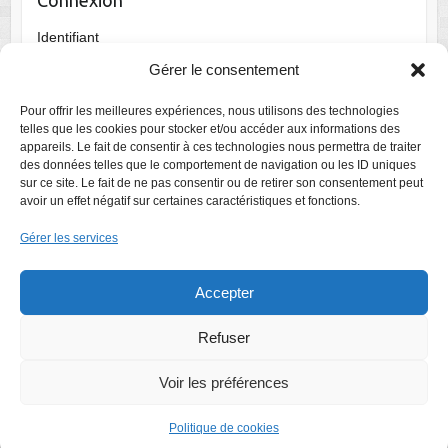
Connexion
Identifiant
Gérer le consentement
Mot de passe
Pour offrir les meilleures expériences, nous utilisons des technologies
telles que les cookies pour stocker et/ou accéder aux informations des
appareils. Le fait de consentir à ces technologies nous permettra de traiter
des données telles que le comportement de navigation ou les ID uniques
Se souvenir de moi
sur ce site. Le fait de ne pas consentir ou de retirer son consentement peut
avoir un effet négatif sur certaines caractéristiques et fonctions.
Gérer les services
Accepter
Refuser
Voir les préférences
Droits d'auteur © 2026
Bridge Club Draveil
. Thème par
Colorlib
Sponsorisé
par
WordPress
Politique de cookies