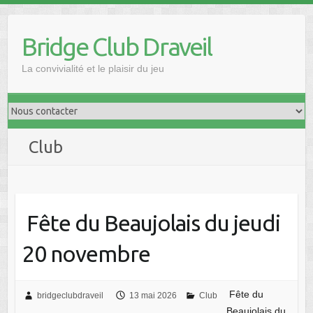
Skip
to
Bridge Club Draveil
content
La convivialité et le plaisir du jeu
Club
Fête du Beaujolais du jeudi
20 novembre
Fête du
bridgeclubdraveil
13 mai 2026
Club
Beaujolais du