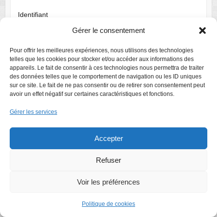
Identifiant
Gérer le consentement
Mot de passe
Pour offrir les meilleures expériences, nous utilisons des technologies
telles que les cookies pour stocker et/ou accéder aux informations des
appareils. Le fait de consentir à ces technologies nous permettra de traiter
des données telles que le comportement de navigation ou les ID uniques
Se souvenir de moi
sur ce site. Le fait de ne pas consentir ou de retirer son consentement peut
avoir un effet négatif sur certaines caractéristiques et fonctions.
Gérer les services
Accepter
Refuser
Voir les préférences
Droits d'auteur © 2026
Bridge Club Draveil
. Thème par
Colorlib
Sponsorisé
par
WordPress
Politique de cookies