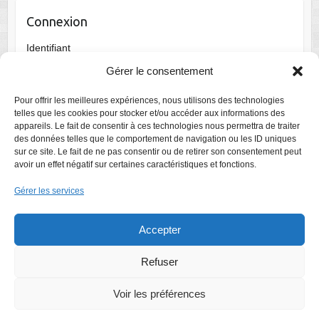
Connexion
Identifiant
Gérer le consentement
Mot de passe
Pour offrir les meilleures expériences, nous utilisons des technologies
telles que les cookies pour stocker et/ou accéder aux informations des
appareils. Le fait de consentir à ces technologies nous permettra de traiter
des données telles que le comportement de navigation ou les ID uniques
Se souvenir de moi
sur ce site. Le fait de ne pas consentir ou de retirer son consentement peut
avoir un effet négatif sur certaines caractéristiques et fonctions.
Gérer les services
Accepter
Refuser
Voir les préférences
Droits d'auteur © 2026
Bridge Club Draveil
. Thème par
Colorlib
Sponsorisé
par
WordPress